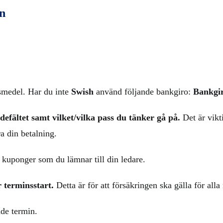
on
medel. Har du inte
Swish
använd följande bankgiro:
Bankgi
efältet samt vilket/vilka pass du tänker gå på.
Det är vik
ra din betalning.
 kuponger som du lämnar till din ledare.
r terminsstart
.
Detta är för att försäkringen ska gälla för al
nde termin.