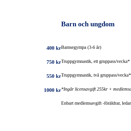
Barn och ungdom
Bamsegympa (3-6 år)
400 kr
Truppgymnastik, ett gruppass/vecka*
750 kr
Truppgymnastik, två gruppass/vecka*
550 kr
*Ingår licensavgift 255kr + medlemsa
1000 kr
Enbart medlemsavgift -föräldrar, ledar