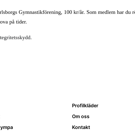
rlsborgs Gymnastikförening, 100 kr/år. Som medlem har du rö
ova på tider.
tegritetsskydd.
Profilkläder
x
Om oss
gympa
Kontakt